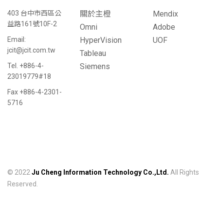
403 台中市西區公
關於主橙
Mendix
益路161號10F-2
Omni
Adobe
Email:
HyperVision
UOF
jcit@jcit.com.tw
Tableau
Tel. +886-4-
Siemens
23019779#18
Fax +886-4-2301-
5716
© 2022
Ju Cheng Information Technology Co.,Ltd.
All Rights
Reserved.